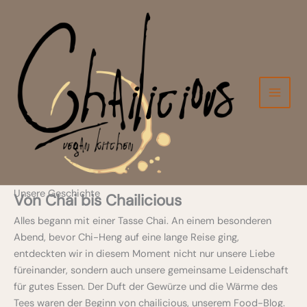
Zum
Inhalt
springen
Unsere Geschichte
Von Chai bis Chailicious
Alles begann mit einer Tasse Chai. An einem besonderen
Abend, bevor Chi-Heng auf eine lange Reise ging,
entdeckten wir in diesem Moment nicht nur unsere Liebe
füreinander, sondern auch unsere gemeinsame Leidenschaft
für gutes Essen. Der Duft der Gewürze und die Wärme des
Tees waren der Beginn von chailicious, unserem Food-Blog.